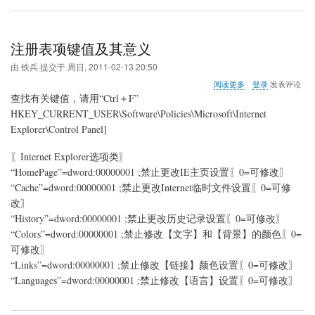
设
置
方
法
注册表项键值及其意义
由
铁兵
提交于
周日, 2011-02-13 20:50
关
阅读更多
登录
发表评论
于
查找有关键值，请用“Ctrl＋F”
注
HKEY_CURRENT_USER\Software\Policies\Microsoft\Internet
册
Explorer\Control Panel]
表
项
键
〖Internet Explorer选项类〗
值
“HomePage”=dword:00000001 ;禁止更改IE主页设置〖0=可修改〗
及
“Cache”=dword:00000001 ;禁止更改Internet临时文件设置〖0=可修
其
改〗
意
义
“History”=dword:00000001 ;禁止更改历史记录设置〖0=可修改〗
“Colors”=dword:00000001 ;禁止修改【文字】和【背景】的颜色〖0=
可修改〗
“Links”=dword:00000001 ;禁止修改【链接】颜色设置〖0=可修改〗
“Languages”=dword:00000001 ;禁止修改【语言】设置〖0=可修改〗