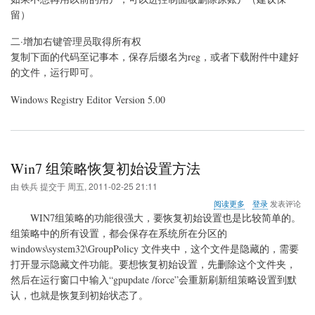
留）
二·增加右键管理员取得所有权
复制下面的代码至记事本，保存后缀名为reg，或者下载附件中建好
的文件，运行即可。
Windows Registry Editor Version 5.00
Win7 组策略恢复初始设置方法
由
铁兵
提交于
周五, 2011-02-25 21:11
关
阅读更多
登录
发表评论
于
WIN7组策略的功能很强大，要恢复初始设置也是比较简单的。
Win7
组策略中的所有设置，都会保存在系统所在分区的
组
windows\system32\GroupPolicy 文件夹中，这个文件是隐藏的，需要
策
略
打开显示隐藏文件功能。要想恢复初始设置，先删除这个文件夹，
恢
然后在运行窗口中输入“gpupdate /force”会重新刷新组策略设置到默
复
认，也就是恢复到初始状态了。
初
始