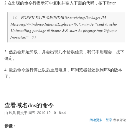
制
2.在出现的命令行提示符中复制并输入下面的代码，按下Enter
卸
载
FORFILES /P %WINDIR%\servicing\Packages /M
IE9
浏
Microsoft-Windows-InternetExplorer-*9.*.mum /c “cmd /c echo
览
Uninstalling package @fname && start /w pkgmgr /up:@fname
器
/norestart”
的
方
法
3. 然后会开始卸载，并会出现几个错误信息，我们不用理会，按下
确定。
4. 最后命令运行停止以后重启电脑，IE浏览器就还原到IE8的版本
了。
查看域名dns的命令
由
铁兵
提交于
周五, 2010-12-10 18:44
关
阅读更多
登录
发表评论
于
步骤
：
查