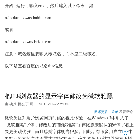
看
开始--运行，输入cmd，然后键入以下命令，如
域
名
nslookup -q=ns baidu.com
dns
的
命
或者
令
nslookup -qt=ns baidu.com
注意：域名这里要输入根域名，而不是二级域名。
以下是查看百度的域名dns信息：
把IE8浏览器的显示字体修改为微软雅黑
由
铁兵
提交于
周一, 2010-11-22 21:08
关
阅读更多
登录
发表评论
于
微软为提升用户浏览网页时候的视觉体验，在Windows 7中引入了
把
“微软雅黑”字体，修改后的“微软雅黑”字体比原来默认的宋体字看上
IE8
去更美观优雅，而且感觉字体明亮很多。因此，有很多用户在
IE8
中
浏
览
将默认显示的字体设置为“微软雅黑”。该字体在IE8浏览器显示下堪