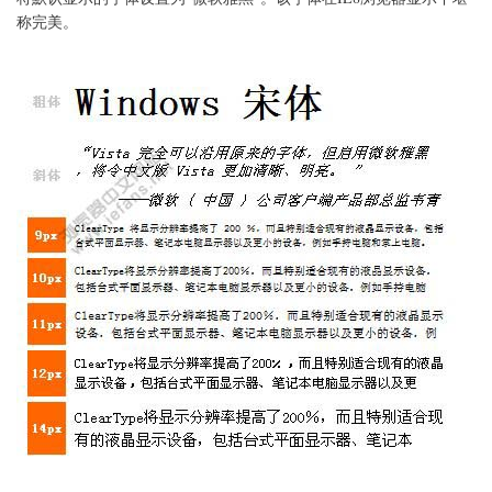
器
称完美。
的
显
示
字
体
修
改
为
微
软
雅
黑