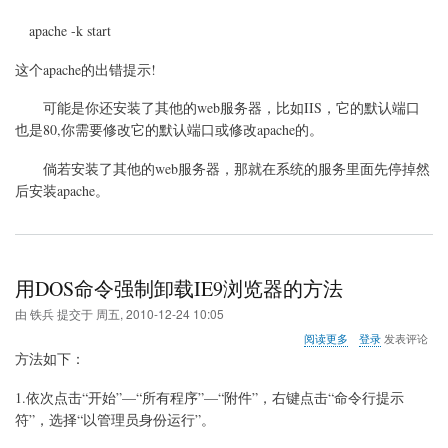
apache -k start
这个apache的出错提示!
可能是你还安装了其他的web服务器，比如IIS，它的默认端口
也是80,你需要修改它的默认端口或修改apache的。
倘若安装了其他的web服务器，那就在系统的服务里面先停掉然
后安装apache。
用DOS命令强制卸载IE9浏览器的方法
由
铁兵
提交于
周五, 2010-12-24 10:05
关
阅读更多
登录
发表评论
于
方法如下：
用
DOS
1.依次点击“开始”—“所有程序”—“附件”，右键点击“命令行提示
命
符”，选择“以管理员身份运行”。
令
强