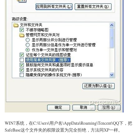
WIN7系统，在C:\Users\用户名\AppData\Roaming\Tencent\QQ下，把
SafeBase这个文件夹的权限设置为完全拒绝，方法同XP一样。