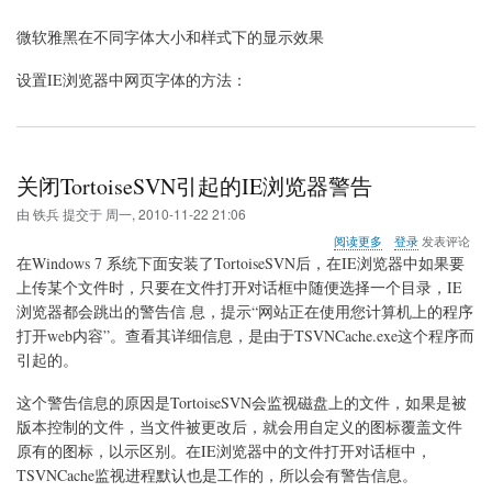
微软雅黑在不同字体大小和样式下的显示效果
设置IE浏览器中网页字体的方法：
关闭TortoiseSVN引起的IE浏览器警告
由
铁兵
提交于
周一, 2010-11-22 21:06
关
阅读更多
登录
发表评论
于
在Windows 7 系统下面安装了TortoiseSVN后，在IE浏览器中如果要
关
上传某个文件时，只要在文件打开对话框中随便选择一个目录，IE
闭
浏览器都会跳出的警告信 息，提示“网站正在使用您计算机上的程序
TortoiseSVN
引
打开web内容”。查看其详细信息，是由于TSVNCache.exe这个程序而
起
引起的。
的
IE
这个警告信息的原因是TortoiseSVN会监视磁盘上的文件，如果是被
浏
版本控制的文件，当文件被更改后，就会用自定义的图标覆盖文件
览
器
原有的图标，以示区别。在IE浏览器中的文件打开对话框中，
警
TSVNCache监视进程默认也是工作的，所以会有警告信息。
告