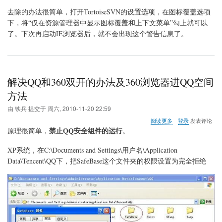
去除的办法很简单，打开TortoiseSVN的设置选项，在图标覆盖选项
下，将“仅在资源管理器中显示图标覆盖和上下文菜单”勾上就可以
了。下次再启动IE浏览器后，就不会出现这个警告信息了。
解决QQ和360双开的办法及360浏览器进QQ空间
方法
由
铁兵
提交于
周六, 2010-11-20 22:59
关
阅读更多
登录
发表评论
于
禁止QQ安全组件的运行
原理很简单，
。
解
决
XP系统，在C:\Documents and Settings\用户名\Application
QQ
Data\Tencent\QQ下，把SafeBase这个文件夹的权限设置为完全拒绝
和
360
双
开
的
办
法
及