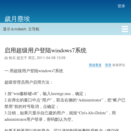
跳
登录
用
转
户
歲月塵埃
到
帐
主
户
显示＆mdash; 主导航
要
主
菜
内
导
容
首页
单
航
启用超级用户登陆windows7系统
由
铁兵
提交于
周五, 2011-04-08 13:09
关
阅读更多
登录
发表评论
于
一·用超级用户登陆windows7系统
启
用
超级管理员用户启用方法：
超
级
1.按“win徽标键+R”，输入lusrmgr.msc，确定；
用
户
2.在弹出的窗口中点“用户”，双击右侧的“Administrator”，把“帐户已
登
禁用”前的对号取消，点确定；
陆
3.注销，如果只显示自己建的用户，就按“Ctrl+Alt+Delete”，用
windows7
administrator用户登录，密码默认为空。
系
统
如果不想再用以前的用户，可以进控制面板删除原账户（建议保