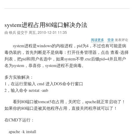
system进程占用80端口解决办法
由
铁兵
提交于
周五, 2010-12-31 11:35
关
阅读更多
登录
发表评论
于
system进程是windows的内核进程，pid为4，不过也有可能是病
system
毒伪装的，首先判断是不是病毒：打开任务管理器，点击 查看-选择
进
列表，把pid和用户名选中，如果system不带.exe后缀pid=4并且用户
程
占
名为system，恭喜你，system进程不是病毒。
用
80
多方实验解决：
端
1，在运行里输入 cmd 进入DOS命令行窗口
口
2，输入命令 netstat -anb
解
决
办
看到80端口被tomcat5在占用，关闭它，apache就正常启动了！
法
如果你的80端口是被其他程序占用，直接关闭程序就可以了！
在CMD下运行：
apache -k install