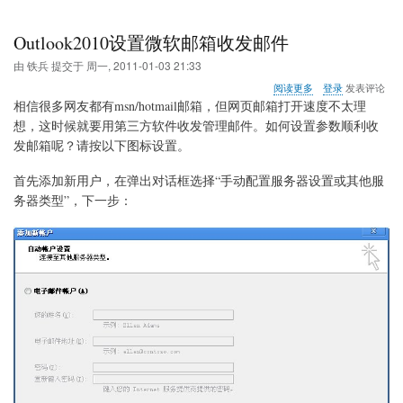
Outlook2010设置微软邮箱收发邮件
由
铁兵
提交于
周一, 2011-01-03 21:33
关
阅读更多
登录
发表评论
于
相信很多网友都有msn/hotmail邮箱，但网页邮箱打开速度不太理
Outlook2010
想，这时候就要用第三方软件收发管理邮件。如何设置参数顺利收
设
发邮箱呢？请按以下图标设置。
置
微
软
首先添加新用户，在弹出对话框选择“手动配置服务器设置或其他服
邮
务器类型”，下一步：
箱
收
发
邮
件