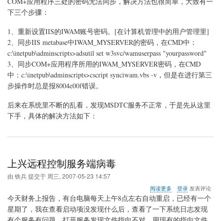
COM+应用程序三处的密码无法同步，解决方法也很简单，大致有一
法
下三个步骤：
与
Microsoft
1、重新设置IIS的IWAM账号密码。[在计算机管理中的用户管理里]
分
2、同步IIS metabase中IWAM_MYSERVER的密码，在CMD中：
布
式
c:\inetpub\adminscripts>adsutil set w3svc/wamuserpass "yourpassword"
事
3、同步COM+应用程序所用的IWAM_MYSERVER密码，在CMD
务
中：c:\inetpub\adminscripts>cscript synciwam.vbs -v，但是在进行第三
协
调
步操作时总是报8004e00f错误。
程
序
后来在系统里不断的乱看，发现MSDTC服务不正常，于是先从这里
交
下手，具体的解决方法如下：
谈
上兴远程控制服务端病毒
由
铁兵
提交于
周三, 2007-05-23 14:57
关
阅读更多
登录
发表评论
于
今天财务上报告，有台电脑每天上午8点左右自动重启，已经有一个
上
星期了，我在查看启动项没发现什么后，查看了一下系统日志发现
兴
有个服务有问题，打开服务发现文件指向不对，用现有的指向文件
远