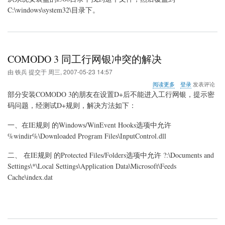
C:\windows\system32\目录下。
COMODO 3 同工行网银冲突的解决
由
铁兵
提交于
周三, 2007-05-23 14:57
关
阅读更多
登录
发表评论
于
部分安装COMODO 3的朋友在设置D+后不能进入工行网银，提示密
COMODO
码问题，经测试D+规则，解决方法如下：
3
同
一、在IE规则 的Windows/WinEvent Hooks选项中允许
工
行
%windir%\Downloaded Program Files\InputControl.dll
网
银
二、 在IE规则 的Protected Files/Folders选项中允许 ?:\Documents and
冲
Settings\*\Local Settings\Application Data\Microsoft\Feeds
突
Cache\index.dat
的
解
决