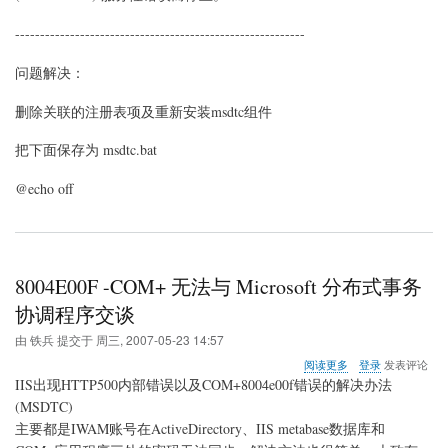
----------------------------------------------------------
问题解决：
删除关联的注册表项及重新安装msdtc组件
把下面保存为 msdtc.bat
@echo off
8004E00F -COM+ 无法与 Microsoft 分布式事务
协调程序交谈
由
铁兵
提交于
周三, 2007-05-23 14:57
关
阅读更多
登录
发表评论
于
IIS出现HTTP500内部错误以及COM+8004e00f错误的解决办法
8004E00F
(MSDTC)
-
主要都是IWAM账号在ActiveDirectory、IIS metabase数据库和
COM+
无