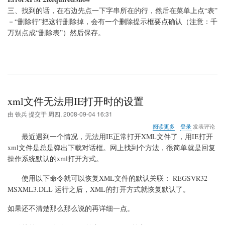
三、找到的话，在右边先点一下字串所在的行，然后在菜单上点“表”
－“删除行”把这行删除掉，会有一个删除提示框要点确认（注意：千
万别点成“删除表”）然后保存。
xml文件无法用IE打开时的设置
由
铁兵
提交于
周四, 2008-09-04 16:31
关
阅读更多
登录
发表评论
于
最近遇到一个情况，无法用IE正常打开XML文件了，用IE打开
xml
xml文件是总是弹出下载对话框。网上找到个方法，很简单就是回复
文
操作系统默认的xml打开方式。
件
无
法
使用以下命令就可以恢复XML文件的默认关联： REGSVR32
用
MSXML3.DLL 运行之后，XML的打开方式就恢复默认了。
IE
打
如果还不清楚那么那么说的再详细一点。
开
时