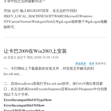
不幸中招之后的破解办法一
开始-运行-输入REGEDIT回车，在左边栏中找到
HKEY_LOCAL_MACHINE\SOFTWARE\Microsoft\Windows
NT\CurrentVersion\Winlogon\NotifyWgaLogon项将整个WgaLogon项删
除即可。
让卡巴2009在Win2003上安装
由
亚瑟王
提交于
周四, 2008-10-09 14:34
关
阅读更多
登录
发表评论
于
一、卡巴网站上下载最新的安装文件，对安装文件解压的到
让
kis.sch.msi。
卡
巴
二、启动orca从orca里面打开kis.sch.msi软件。按Ctrl+F调出查找窗
2009
在
口，在左边的表InstallExecuteSequence还有InstallUISequence中分别查
Win2003
找以下几个字串。
上
ErrorIncompatibleOSTypeShow
安
ErrorIncompatibleOSShow
装
ErrorXPSP2RequiredShow