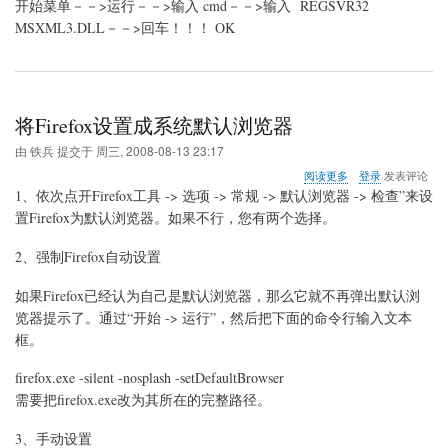
开始菜单－－>运行－－>输入 cmd－－>输入 REGSVR32
的
设
MSXML3.DLL－－>回车！！！ OK
置
将Firefox设置成系统默认浏览器
由
铁兵
提交于
周三, 2008-08-13 23:17
关
阅读更多
登录
发表评论
于
1、依次点开Firefox工具 -> 选项 -> 常规 -> 默认浏览器 -> 检查”来设
将
置Firefox为默认浏览器。如果不行，您有两个选择。
Firefox
设
2、强制Firefox自动设置
置
成
系
如果Firefox已经认为自己是默认浏览器，那么它就不再弹出默认浏
统
览器提示了。通过“开始 -> 运行”，然后把下面的命令行输入文本
默
框。
认
浏
firefox.exe -silent -nosplash -setDefaultBrowser
览
器
需要把firefox.exe改为其所在的完整路径。
3、手动设置