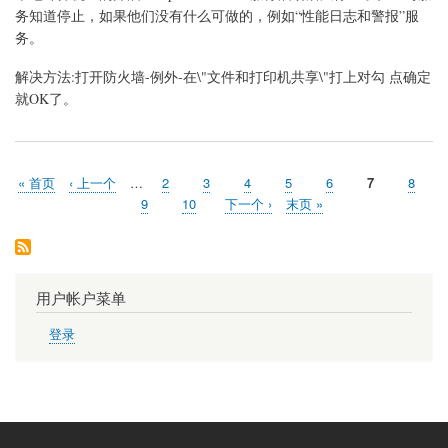
Computer
务知道停止，如果他们没有什么可做的，例如“性能日志和警报”服
Browser
务。
服
务
启
解决方法:打开防火墙-例外-在\"文件和打印机共享\"打上对勾 点确定
动
就OK了。
首
« 首页
前
‹ 上一个
…
页
2
页
3
页
4
页
5
页
6
当
7
页
8
分
页
一
面
面
面
面
面
前
面
页
9
页
10
下
下一个 ›
末
末页 »
页
页
页
面
面
一
页
页
用户帐户菜单
登录