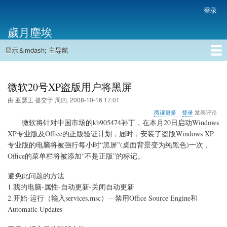
跳
登录
用
转
户
歲月塵埃
到
帐
主
户
显示＆mdash; 主导航
要
主
菜
内
导
容
首页
单
航
微软20号XP盗版用户将黑屏
由
亚瑟王
提交于
周四, 2008-10-16 17:01
关
阅读更多
登录
发表评论
于
微软将针对中国市场
的kb905474补丁，
在本月20日启动Windows
微
XP专业版及Office的正版验证计划，届时，安装了盗版Windows XP
软
专业版的电脑将被强行每小时“黑屏”(桌面背景变为纯黑色)一次，
20
号
Office的菜单栏将被添加“不是正版”的标记。
XP
盗
避免此问题的方法
版
1.我的电脑-属性-自动更新-关闭自动更新
用
2.开始-运行（输入services.msc）—禁用Office Source Engine和
户
将
Automatic Updates
黑
屏