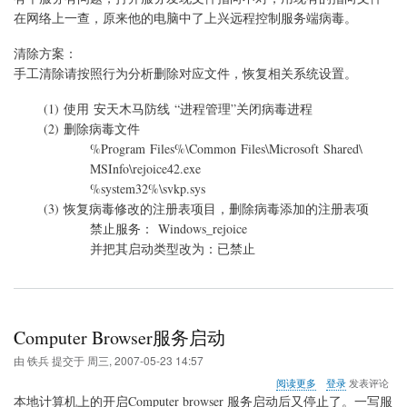
程
在网络上一查，原来他的电脑中了
上兴远程控制服务端病毒。
控
制
清除方案：
服
手工清除请按照行为分析删除对应文件，恢复相关系统设置。
务
端
(1) 使用 安天木马防线 “进程管理”关闭病毒进程
病
毒
(2) 删除病毒文件
%Program Files%\Common Files\Microsoft Shared\
MSInfo\rejoice42.exe
%system32%\svkp.sys
(3) 恢复病毒修改的注册表项目，删除病毒添加的注册表项
禁止服务： Windows_rejoice
并把其启动类型改为：已禁止
Computer Browser服务启动
由
铁兵
提交于
周三, 2007-05-23 14:57
关
阅读更多
登录
发表评论
于
本地计算机上的开启Computer browser 服务启动后又停止了。一写服