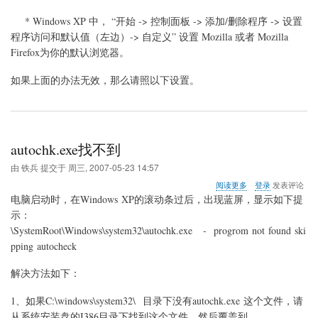
* Windows XP 中， “开始 -> 控制面板 -> 添加/删除程序 -> 设置
程序访问和默认值（左边）-> 自定义” 设置 Mozilla 或者 Mozilla
Firefox为你的默认浏览器。
如果上面的办法无效，那么请照以下设置。
autochk.exe找不到
由
铁兵
提交于
周三, 2007-05-23 14:57
关
阅读更多
登录
发表评论
于
电脑启动时，在Windows XP的滚动条过后，出现蓝屏，显示如下提
autochk.exe
示：
找
\SystemRoot\Windows\system32\autochk.exe - progrom not found ski
不
到
pping autocheck
解决方法如下：
1
、如果C:\windows\system32\ 目录下没有autochk.exe 这个文件，请
从系统安装盘的I386目录下找到这个文件，然后覆盖到