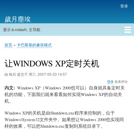
跳
登录
用
转
户
歲月塵埃
到
帐
主
户
显示＆mdash; 主导航
要
主
菜
内
导
容
首页
单
首页
卡巴斯基的兼容模式
航
面
包
让WINDOWS XP定时关机
屑
由
铁兵
提交于
周三, 2007-05-23 14:57
登录
发表评论
內文
Windows XP（Windows 2000也可以）自身就具备定时关
机的功能，下面我们就来看看如何实现Windows XP的自动关
机。
Windows XP的关机是由Shutdown.exe程序来控制的，位于
Windows\System32文件夹中。如果想让Windows 2000也实现同
样的效果，可以把Shutdown.exe复制到系统目录下。