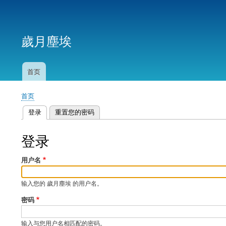
用
户
歲月塵埃
帐
户
菜
首页
主
单
导
首页
航
面
登录
（活动标签）
重置您的密码
包
主
屑
标
登录
签
用户名
输入您的 歲月塵埃 的用户名。
密码
输入与您用户名相匹配的密码。