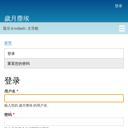
跳
登录
用
转
户
歲月塵埃
到
帐
主
户
显示＆mdash; 主导航
要
主
菜
内
导
容
首页
单
首页
航
面
包
登录
（活
主
屑
动
重置您的密码
标
标
签
签）
登录
用户名
输入您的 歲月塵埃 的用户名。
密码