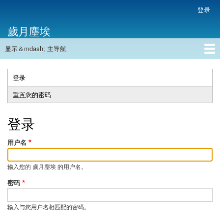
跳
登录
用
转
户
歲月塵埃
到
帐
主
户
显示＆mdash; 主导航
要
主
菜
内
导
容
首页
单
航
登录
（活
主
动
重置您的密码
标
标
签
签）
登录
用户名
输入您的 歲月塵埃 的用户名。
密码
输入与您用户名相匹配的密码。