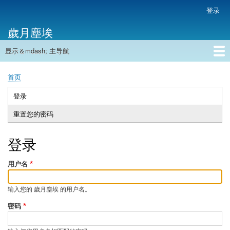
跳
登录
用
转
户
歲月塵埃
到
帐
主
户
显示＆mdash; 主导航
要
主
菜
内
导
容
首页
单
首页
航
面
包
登录
（活
主
屑
动
重置您的密码
标
标
签
签）
登录
用户名
输入您的 歲月塵埃 的用户名。
密码