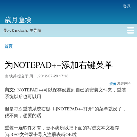
跳
登录
用
转
户
歲月塵埃
到
帐
主
户
显示＆mdash; 主导航
要
主
菜
内
导
容
首页
单
首页
航
面
包
为NOTEPAD++添加右键菜单
屑
由
铁兵
提交于
周一, 2012-07-23 17:18
登录
发表评论
內文
NOTEPAD++可以保存设置到自己的安装文件夹，重装
系统以后也可以用
但是每次重装系统右键“用NOTEPAD++打开”的菜单就没了，
很不爽，想要的话
重装一遍软件才有，更不爽所以把下面的写进文本文档存
为.REG文件双击导入注册表就OK啦