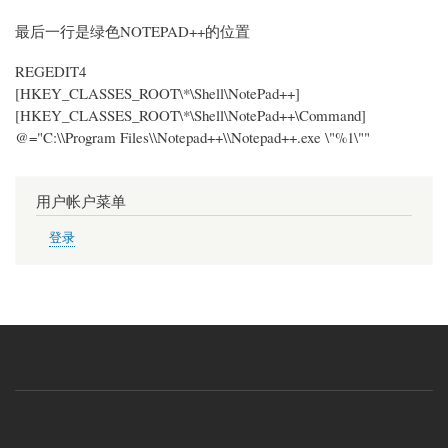
最后一行是绿色NOTEPAD++的位置
REGEDIT4
[HKEY_CLASSES_ROOT\*\Shell\NotePad++]
[HKEY_CLASSES_ROOT\*\Shell\NotePad++\Command]
@="C:\\Program Files\\Notepad++\\Notepad++.exe \"%1\""
用户帐户菜单
登录