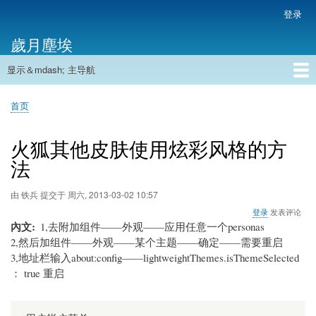
跳
登录
用
转
户
歲月塵埃
到
帐
主
户
显示＆mdash; 主导航
要
主
菜
内
导
容
首页
单
首页
航
面
包
火狐其他皮肤使用炫彩风格的方
屑
法
由
铁兵
提交于
周六, 2013-03-02 10:57
登录
发表评论
內文
1,去附加组件——外观——应用任意一个personas
2,然后加组件——外观——某个主题——确定——需要重启
3,地址栏输入about:config——lightweightThemes.isThemeSelected
： true 重启