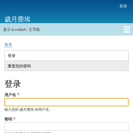
跳
登录
用
转
户
歲月塵埃
到
帐
主
户
显示＆mdash; 主导航
要
主
菜
内
导
容
首页
单
首页
航
面
包
登录
（活
主
屑
动
重置您的密码
标
标
签
签）
登录
用户名
输入您的 歲月塵埃 的用户名。
密码