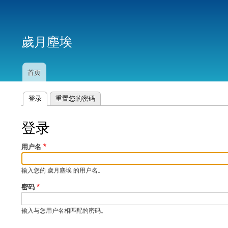
用
户
歲月塵埃
帐
户
菜
首页
主
单
导
航
登录
（活动标签）
重置您的密码
主
标
登录
签
用户名
输入您的 歲月塵埃 的用户名。
密码
输入与您用户名相匹配的密码。