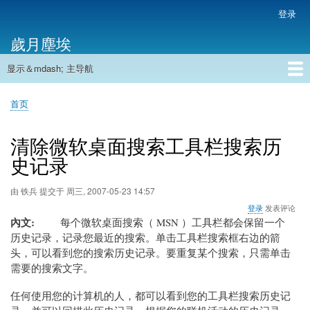
跳
登录
用
转
户
歲月塵埃
到
帐
主
户
显示＆mdash; 主导航
要
主
菜
内
导
容
首页
单
首页
航
面
包
清除微软桌面搜索工具栏搜索历
屑
史记录
由
铁兵
提交于
周三, 2007-05-23 14:57
登录
发表评论
內文
每个微软桌面搜索（ MSN ）工具栏都会保留一个
历史记录，记录您最近的搜索。单击工具栏搜索框右边的箭
头，可以看到您的搜索历史记录。要重复某个搜索，只需单击
需要的搜索文字。
任何使用您的计算机的人，都可以看到您的工具栏搜索历史记