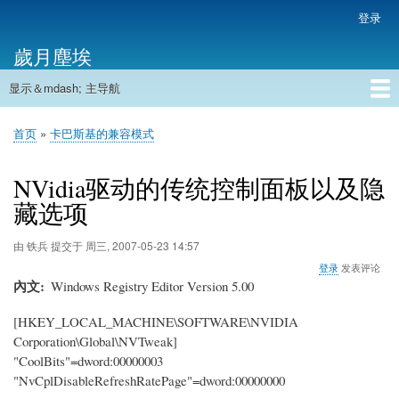
跳
登录
用
转
户
歲月塵埃
到
帐
主
户
显示＆mdash; 主导航
要
主
菜
内
导
容
首页
单
首页
卡巴斯基的兼容模式
航
面
包
NVidia驱动的传统控制面板以及隐
屑
藏选项
由
铁兵
提交于
周三, 2007-05-23 14:57
登录
发表评论
內文
Windows Registry Editor Version 5.00
[HKEY_LOCAL_MACHINE\SOFTWARE\NVIDIA
Corporation\Global\NVTweak]
"CoolBits"=dword:00000003
"NvCplDisableRefreshRatePage"=dword:00000000