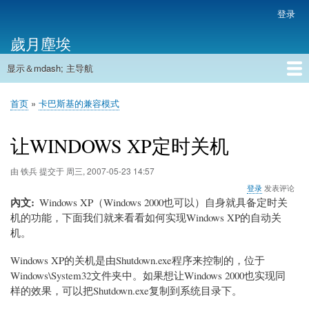
跳
登录
用
转
户
歲月塵埃
到
帐
主
户
显示＆mdash; 主导航
要
主
菜
内
导
容
首页
单
首页
卡巴斯基的兼容模式
航
面
包
让WINDOWS XP定时关机
屑
由
铁兵
提交于
周三, 2007-05-23 14:57
登录
发表评论
內文
Windows XP（Windows 2000也可以）自身就具备定时关
机的功能，下面我们就来看看如何实现Windows XP的自动关
机。
Windows XP的关机是由Shutdown.exe程序来控制的，位于
Windows\System32文件夹中。如果想让Windows 2000也实现同
样的效果，可以把Shutdown.exe复制到系统目录下。