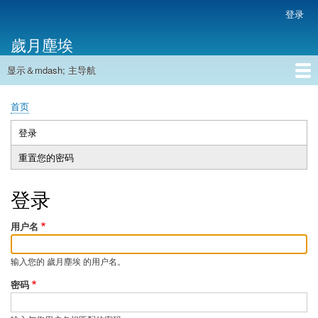
跳
登录
用
转
户
歲月塵埃
到
帐
主
户
显示＆mdash; 主导航
要
主
菜
内
导
容
首页
单
首页
航
面
包
登录
（活
主
屑
动
重置您的密码
标
标
签
签）
登录
用户名
输入您的 歲月塵埃 的用户名。
密码