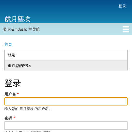
跳
登录
用
转
户
歲月塵埃
到
帐
主
户
显示＆mdash; 主导航
要
主
菜
内
导
容
首页
单
首页
航
面
包
登录
（活
主
屑
动
重置您的密码
标
标
签
签）
登录
用户名
输入您的 歲月塵埃 的用户名。
密码