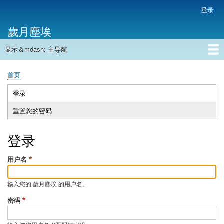
跳
登录
用
转
户
歲月塵埃
到
帐
主
户
显示＆mdash; 主导航
要
主
菜
内
导
容
首页
单
首页
航
面
包
登录
（活
主
屑
动
重置您的密码
标
标
签
签）
登录
用户名
输入您的 歲月塵埃 的用户名。
密码