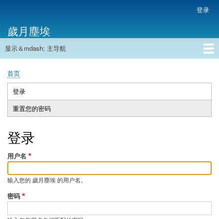
跳
登录
用
转
户
歲月塵埃
到
帐
主
户
显示＆mdash; 主导航
要
主
菜
内
导
容
首页
单
首页
航
面
包
登录
（活
主
屑
动
重置您的密码
标
标
签
签）
登录
用户名
输入您的 歲月塵埃 的用户名。
密码