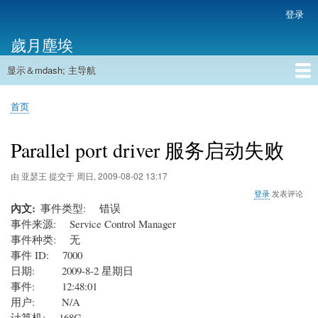
跳
登录
用
转
户
歲月塵埃
到
帐
主
户
显示＆mdash; 主导航
要
主
菜
内
导
容
首页
单
首页
航
面
包
Parallel port driver 服务启动失败
屑
由
亚瑟王
提交于
周日, 2009-08-02 13:17
登录
发表评论
內文
事件类型: 错误
事件来源: Service Control Manager
事件种类: 无
事件 ID: 7000
日期: 2009-8-2 星期日
事件: 12:48:01
用户: N/A
计算机: 168G