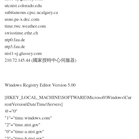
utcnist.colorado.edu
subitaneous.cpsc.ucalgary.ca
usno.pa-x.dec.com
time.twc.weather.com
swisstime.ethz.ch
ntp0.fau.de
ntp3.fau.de
nist1-sj.glassey.com
210.72.145.44 (國家授時中心伺服器)
Windows Registry Editor Version 5.00
[HKEY_LOCAL_MACHINE\SOFTWARE\Microsoft\Windows\Cur
rentVersion\DateTime\Servers]
@="0"
"1"="time.windows.com"
"2"="time.nist.gov"
"0"="time-a.nist.gov"
"3"="time-b.nist.gov"