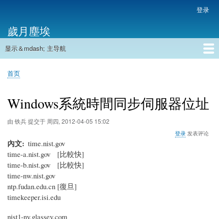
跳
登录
用
转
户
歲月塵埃
到
帐
主
户
显示＆mdash; 主导航
要
主
菜
内
导
容
首页
单
首页
航
面
包
Windows系統時間同步伺服器位址
屑
由
铁兵
提交于
周四, 2012-04-05 15:02
登录
发表评论
內文
time.nist.gov
time-a.nist.gov [比較快]
time-b.nist.gov [比較快]
time-nw.nist.gov
ntp.fudan.edu.cn [復旦]
timekeeper.isi.edu
nist1-ny.glassey.com