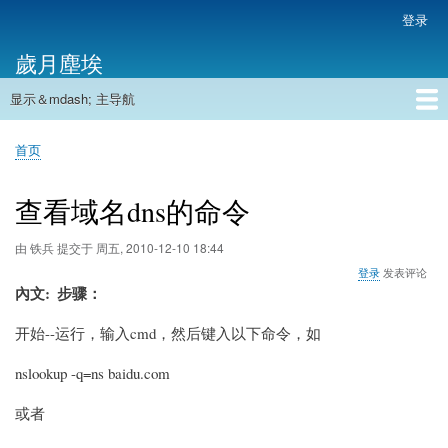
跳
登录
用
转
户
歲月塵埃
到
帐
主
户
显示＆mdash; 主导航
要
主
菜
内
导
容
首页
单
首页
航
面
包
查看域名dns的命令
屑
由
铁兵
提交于
周五, 2010-12-10 18:44
登录
发表评论
內文
步骤
：
开始--运行，输入cmd，然后键入以下命令，如
nslookup -q=ns baidu.com
或者