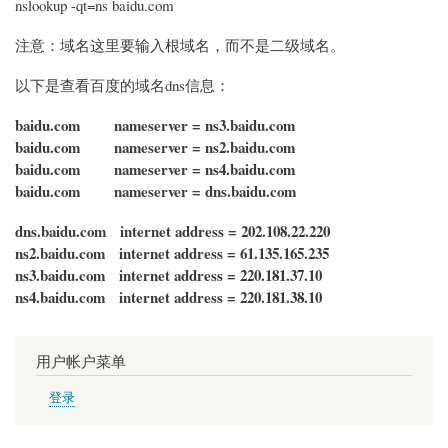
nslookup -qt=ns baidu.com
注意：域名这里要输入根域名，而不是二级域名。
以下是查看百度的域名dns信息：
baidu.com nameserver = ns3.baidu.com
baidu.com nameserver = ns2.baidu.com
baidu.com nameserver = ns4.baidu.com
baidu.com nameserver = dns.baidu.com
dns.baidu.com internet address = 202.108.22.220
ns2.baidu.com internet address = 61.135.165.235
ns3.baidu.com internet address = 220.181.37.10
ns4.baidu.com internet address = 220.181.38.10
用户帐户菜单
登录