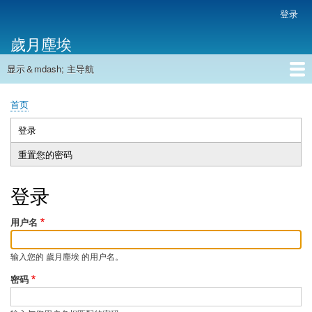
跳
登录
用
转
户
歲月塵埃
到
帐
主
户
显示＆mdash; 主导航
要
主
菜
内
导
容
首页
单
首页
航
面
包
登录
（活
主
屑
动
重置您的密码
标
标
签
签）
登录
用户名
输入您的 歲月塵埃 的用户名。
密码