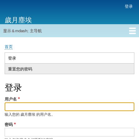
跳
登录
用
转
户
歲月塵埃
到
帐
主
户
显示＆mdash; 主导航
要
主
菜
内
导
容
首页
单
首页
航
面
包
登录
（活
主
屑
动
重置您的密码
标
标
签
签）
登录
用户名
输入您的 歲月塵埃 的用户名。
密码