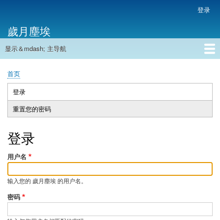
跳
登录
用
转
户
歲月塵埃
到
帐
主
户
显示＆mdash; 主导航
要
主
菜
内
导
容
首页
单
首页
航
面
包
登录
（活
主
屑
动
重置您的密码
标
标
签
签）
登录
用户名
输入您的 歲月塵埃 的用户名。
密码