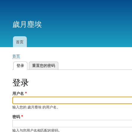
用
户
歲月塵埃
帐
户
菜
首页
主
单
导
首页
航
面
登录
（活动标签）
重置您的密码
包
主
屑
标
登录
签
用户名
输入您的 歲月塵埃 的用户名。
密码
输入与您用户名相匹配的密码。