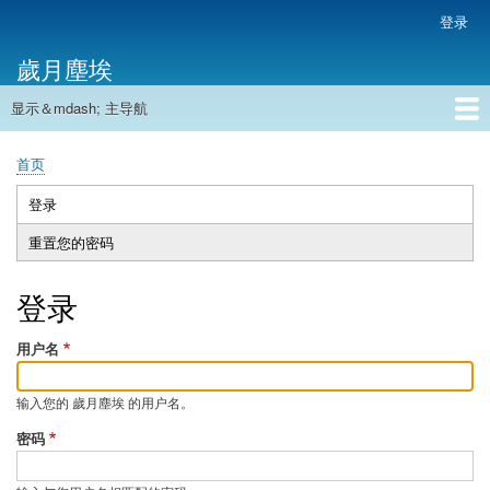
跳
登录
用
转
户
歲月塵埃
到
帐
主
户
显示＆mdash; 主导航
要
主
菜
内
导
容
首页
单
首页
航
面
包
登录
（活
主
屑
动
重置您的密码
标
标
签
签）
登录
用户名
输入您的 歲月塵埃 的用户名。
密码