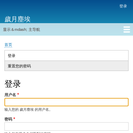
跳
登录
用
转
户
歲月塵埃
到
帐
主
户
显示＆mdash; 主导航
要
主
菜
内
导
容
首页
单
首页
航
面
包
登录
（活
主
屑
动
重置您的密码
标
标
签
签）
登录
用户名
输入您的 歲月塵埃 的用户名。
密码