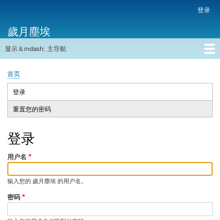
跳
登录
用
转
户
歲月塵埃
到
帐
主
户
显示＆mdash; 主导航
要
主
菜
内
导
容
首页
单
首页
航
面
包
登录
（活
主
屑
动
重置您的密码
标
标
签
签）
登录
用户名
输入您的 歲月塵埃 的用户名。
密码