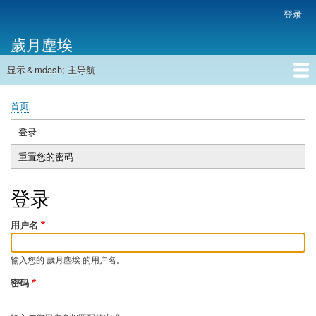
跳
登录
用
转
户
歲月塵埃
到
帐
主
户
显示＆mdash; 主导航
要
主
菜
内
导
容
首页
单
首页
航
面
包
登录
（活
主
屑
动
重置您的密码
标
标
签
签）
登录
用户名
输入您的 歲月塵埃 的用户名。
密码