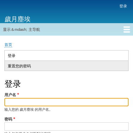
跳
登录
用
转
户
歲月塵埃
到
帐
主
户
显示＆mdash; 主导航
要
主
菜
内
导
容
首页
单
首页
航
面
包
登录
（活
主
屑
动
重置您的密码
标
标
签
签）
登录
用户名
输入您的 歲月塵埃 的用户名。
密码