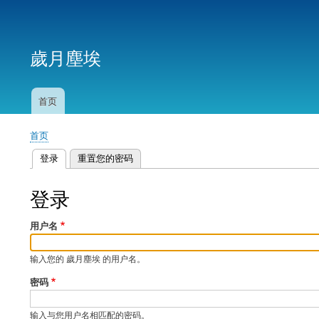
用
户
歲月塵埃
帐
户
菜
首页
主
单
导
首页
航
面
登录
（活动标签）
重置您的密码
包
主
屑
标
登录
签
用户名
输入您的 歲月塵埃 的用户名。
密码
输入与您用户名相匹配的密码。