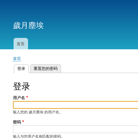
用
户
歲月塵埃
帐
户
菜
首页
主
单
导
首页
航
面
登录
（活动标签）
重置您的密码
包
主
屑
标
登录
签
用户名
输入您的 歲月塵埃 的用户名。
密码
输入与您用户名相匹配的密码。