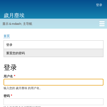
跳
登录
用
转
户
歲月塵埃
到
帐
主
户
显示＆mdash; 主导航
要
主
菜
内
导
容
首页
单
首页
航
面
包
登录
（活
主
屑
动
重置您的密码
标
标
签
签）
登录
用户名
输入您的 歲月塵埃 的用户名。
密码