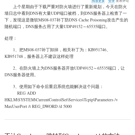
阅读更多
登录
发表评论
于
上个星期由于下载严重对防火墙进行了重新规划，今天在防火
DNS
墙日志中看到DNS有大量UDP端口被档，到DNS服务器上检查了一
服
下，发现这是微软MS08-037补丁防DNS Cache Poisoning攻击产生的
务
器
随机端口，DNS服务占用了大量UDP49152～65535端口。
占
用
处理：
大
量
1、把MS08-037补丁卸掉，相关补丁为：KB951746、
UDP
KB951748，服务器上不建议这样处理
端
口
2、在防火墙上为DNS服务器开放UDP49152～65535端口，让
DNS服务器使用。
3、使用如下命令后重启系统也能解决这个问题：
REG ADD
HKLM\SYSTEM\CurrentControlSet\Services\Tcpip\Parameters /v
MaxUserPort /t REG_DWORD /d 5000