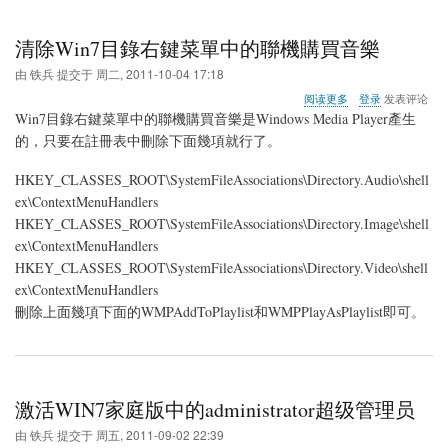
清除Win7目錄右鍵菜單中的聯機購買音樂
由
铁兵
提交于
周二, 2011-10-04 17:18
关
阅读更多
登录
发表评论
于
Win7目錄右鍵菜單中的聯機購買音樂是Windows Media Player產生
清
的，只要在註冊表中刪除下面幾項就行了。
除
Win7
HKEY_CLASSES_ROOT\SystemFileAssociations\Directory.Audio\shell
目
錄
ex\ContextMenuHandlers
右
HKEY_CLASSES_ROOT\SystemFileAssociations\Directory.Image\shell
鍵
ex\ContextMenuHandlers
菜
HKEY_CLASSES_ROOT\SystemFileAssociations\Directory.Video\shell
單
中
ex\ContextMenuHandlers
的
刪除上面幾項下面的WMPAddToPlaylist和WMPPlayAsPlaylist即可。
聯
機
購
買
音
樂
激活WIN7家庭版中的administrator超级管理员
由
铁兵
提交于
周五, 2011-09-02 22:39