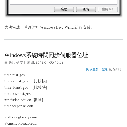
大功告成，重新运行Windows Live Writer进行安装。
Windows系統時間同步伺服器位址
由
铁兵
提交于
周四, 2012-04-05 15:02
关
阅读更多
登录
发表评论
于
time.nist.gov
Windows
time-a.nist.gov [比較快]
系
time-b.nist.gov [比較快]
統
時
time-nw.nist.gov
間
ntp.fudan.edu.cn [復旦]
同
timekeeper.isi.edu
步
伺
nist1-ny.glassey.com
服
器
utcnist.colorado.edu
位