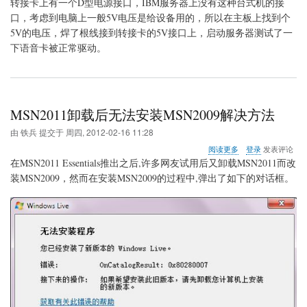
转
转接卡上有一个D型电源接口，IBM服务器上没有这种台式机的接
接
口，考虑到电脑上一般5V电压是给设备用的，所以在主板上找到个
卡
5V的电压，焊了根线接到转接卡的5V接口上，启动服务器测试了一
供
下语音卡被正常驱动。
电
MSN2011卸载后无法安装MSN2009解决方法
由
铁兵
提交于
周四, 2012-02-16 11:28
关
阅读更多
登录
发表评论
于
在MSN2011 Essentials推出之后,许多网友试用后又卸载MSN2011而改
MSN2011
装MSN2009，然而在安装MSN2009的过程中,弹出了如下的对话框。
卸
载
后
无
法
安
装
MSN2009
解
决
方