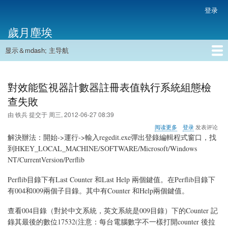
跳
登录
用
转
户
歲月塵埃
到
帐
主
户
显示＆mdash; 主导航
要
主
菜
内
导
容
首页
单
航
對效能監視器計數器註冊表值執行系統組態檢
查失敗
由
铁兵
提交于
周三, 2012-06-27 08:39
关
阅读更多
登录
发表评论
于
解決辦法：開始->運行->輸入regedit.exe彈出登錄編輯程式窗口，找
對
到HKEY_LOCAL_MACHINE/SOFTWARE/Microsoft/Windows
效
NT/CurrentVersion/Perflib
能
監
視
Perflib目錄下有Last Counter 和Last Help 兩個鍵值。在Perflib目錄下
器
有004和009兩個子目錄。其中有Counter 和Help兩個鍵值。
計
數
查看004目錄（對於中文系統，英文系統是009目錄）下的Counter 記
器
錄其最後的數位17532(注意：每台電腦數字不一樣打開counter 後拉
註