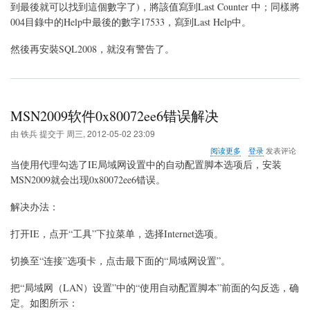
冊
到最後就可以找到這個數字了)，將該值寫到Last Counter 中；同樣將
表
004目錄中的Help中最後的數字17533，寫到Last Help中。
值
執
然後再安裝SQL2008，就沒有警告了。
行
系
統
組
態
檢
MSN2009软件0x80072ee6错误解决
查
失
由
铁兵
提交于
周三, 2012-05-02 23:09
敗
关
阅读更多
登录
发表评论
于
当使用代理勾选了IE局域网设置中的自动配置脚本选项后，安装
MSN2009
MSN2009就会出现0x80072ee6错误。
软
件
解决办法：
0x80072ee6
错
误
打开IE，点开“工具”下拉菜单，选择Internet选项。
解
决
切换至“连接”选项卡，点击最下面的“局域网设置”。
把“局域网（LAN）设置”中的“使用自动配置脚本”前面的勾反选，确
定。如图所示：