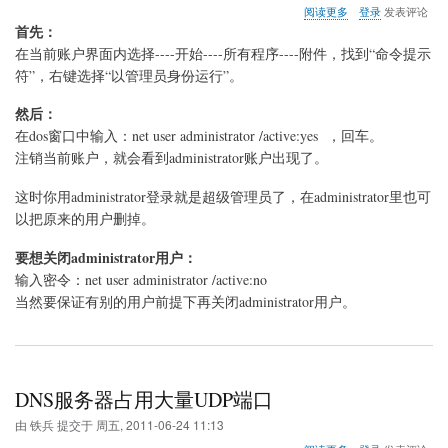
关
阅读更多
登录
发表评论
于
首先：
激
在当前账户界面内选择----开始----所有程序----附件，找到“命令提示
活
符”，右键选择“以管理员身份运行”。
WIN7
家
然后：
庭
版
在dos窗口中输入：net user administrator /active:yes ，回车。
中
注销当前账户，就会看到administrator账户出现了。
的
administrator
这时你用administrator登录就是超级管理员了，在administrator里也可
超
级
以把原来的用户删掉。
管
理
要想关闭administrator用户：
员
输入密令：net user administrator /active:no
当然要保证有别的用户前提下再关闭administrator用户。
DNS服务器占用大量UDP端口
由
铁兵
提交于
周五, 2011-06-24 11:13
关