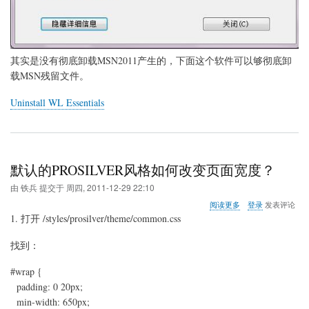
法
其实是没有彻底卸载MSN2011产生的，下面这个软件可以够彻底卸
载MSN残留文件。
Uninstall WL Essentials
默认的PROSILVER风格如何改变页面宽度？
由
铁兵
提交于
周四, 2011-12-29 22:10
关
阅读更多
登录
发表评论
于
1. 打开 /styles/prosilver/theme/common.css
默
认
找到：
的
PROSILVER
#wrap {
风
格
padding: 0 20px;
如
min-width: 650px;
何