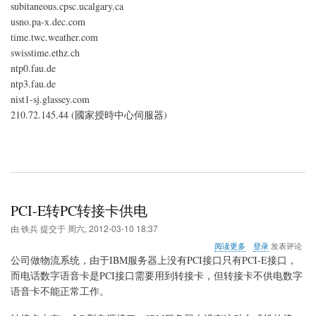
subitaneous.cpsc.ucalgary.ca
址
usno.pa-x.dec.com
time.twc.weather.com
swisstime.ethz.ch
ntp0.fau.de
ntp3.fau.de
nist1-sj.glassey.com
210.72.145.44 (國家授時中心伺服器)
PCI-E转PC转接卡供电
由
铁兵
提交于
周六, 2012-03-10 18:37
关
阅读更多
登录
发表评论
于
公司做物流系统，由于IBM服务器上没有PCI接口只有PCI-E接口，
PCI-
而电话数字语音卡是PCI接口需要用到转接卡，但转接卡不供电数字
E
语音卡不能正常工作。
转
PC