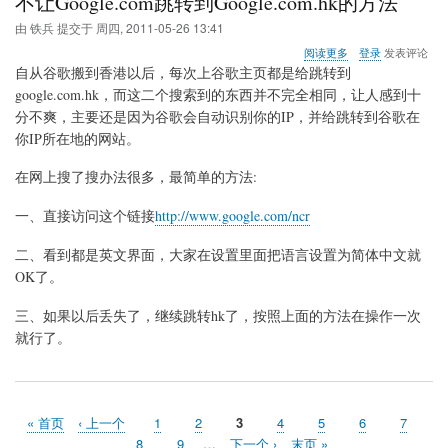
不让Google.com跳转到Google.com.hk的方法
由
铁兵
提交于
周四, 2011-05-26 13:41
关
阅读更多
登录
发表评论
于
自从谷歌搬到香港以后，每次上谷歌主页都是给跳转到
不
google.com.hk，而这二个搜索到的东西并不完全相同，让人感到十
让
分不爽，主要还是因为谷歌会自动识别你的IP，并给跳转到谷歌在
Google.com
跳
你IP所在地的网站。
转
到
在网上搜了搜办法很多，最简单的方法:
Google.com.hk
的
一、直接访问这个链接
http://www.google.com/ncr
方
法
二、看到都是英文界面，大家在设置里面把语言设置为简体中文就
OK了。
三、如果以后丢失了，继续跳转hk了，按照上面的方法在操作一次
就行了。
首
« 首页
前
‹ 上一个
页
1
页
2
当
3
页
4
页
5
页
6
页
7
分
页
一
面
面
前
面
面
面
面
页
8
页
9
…
下
下一个 ›
末
末页 »