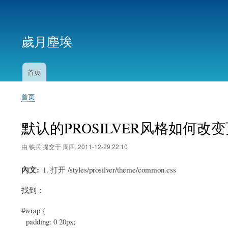
用
户
歲月塵埃
帐
户
菜
首页
主
单
导
首页
航
面
包
默认的PROSILVER风格如何改
屑
由
铁兵
提交于
周四, 2011-12-29 22:10
內文
1. 打开 /styles/prosilver/theme/common.css
找到：
#wrap {
padding: 0 20px;