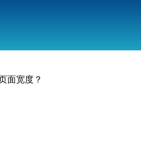
跳
转
到
主
要
内
容
变页面宽度？