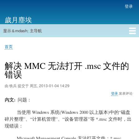
跳
登录
用
转
户
歲月塵埃
到
帐
主
户
显示＆mdash; 主导航
要
主
菜
内
导
容
首页
单
首页
航
面
包
解决 MMC 无法打开 .msc 文件的
屑
错误
由
铁兵
提交于
周五, 2013-01-04 14:29
登录
发表评论
內文
问题：
当使用 Windows 系统(Windows 2000 以上版本)中的“磁盘
碎片整理”、“计算机管理”、“设备管理器”等 *.msc 文件时，出
现错误：
Microsoft Management Console 无法打开文件：*.msc。