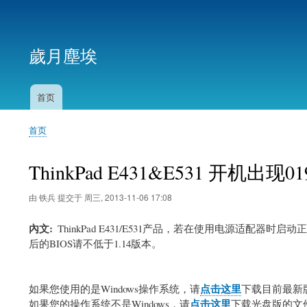
用
户
歲月塵埃
帐
户
菜
首页
主
单
导
首页
航
面
包
ThinkPad E431&E531 开机出
屑
由
铁兵
提交于
周三, 2013-11-06 17:08
內文
ThinkPad E431/E531产品，若在使用电源适配
后的BIOS请不低于1.14版本。
点击这里
如果您使用的是Windows操作系统，请
下载目前最新版
点击这里
如果您的操作系统不是Windows，请
下载光盘版的文