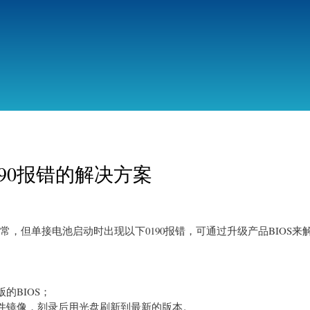
跳
转
到
主
要
内
容
现0190报错的解决方案
器时启动正常，但单接电池启动时出现以下0190报错，可通过升级产品BIOS
的BIOS；
件镜像，刻录后用光盘刷新到最新的版本。