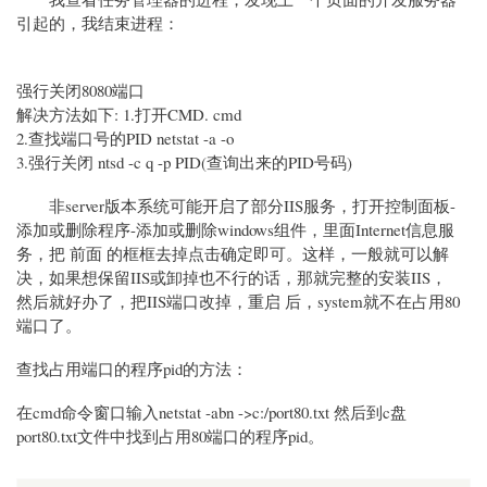
引起的，我结束进程：
强行关闭8080端口
解决方法如下: 1.打开CMD. cmd
2.查找端口号的PID netstat -a -o
3.强行关闭 ntsd -c q -p PID(查询出来的PID号码)
非server版本系统可能开启了部分IIS服务，打开控制面板-
添加或删除程序-添加或删除windows组件，里面Internet信息服
务，把 前面 的框框去掉点击确定即可。这样，一般就可以解
决，如果想保留IIS或卸掉也不行的话，那就完整的安装IIS，
然后就好办了，把IIS端口改掉，重启 后，system就不在占用80
端口了。
查找占用端口的程序pid的方法：
在cmd命令窗口输入netstat -abn ->c:/port80.txt 然后到c盘
port80.txt文件中找到占用80端口的程序pid。