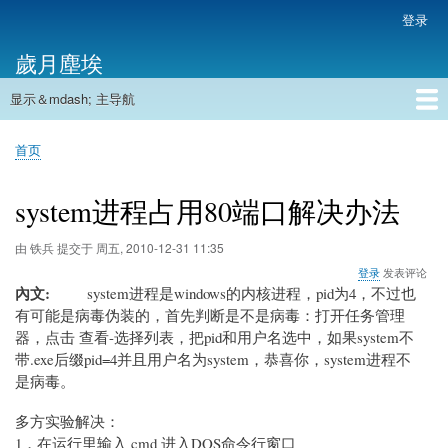
跳
登录
用
转
户
歲月塵埃
到
帐
主
户
显示＆mdash; 主导航
要
主
菜
内
导
容
首页
单
首页
航
面
包
system进程占用80端口解决办法
屑
由
铁兵
提交于
周五, 2010-12-31 11:35
登录
发表评论
內文
system进程是windows的内核进程，pid为4，不过也
有可能是病毒伪装的，首先判断是不是病毒：打开任务管理
器，点击 查看-选择列表，把pid和用户名选中，如果system不
带.exe后缀pid=4并且用户名为system，恭喜你，system进程不
是病毒。
多方实验解决：
1，在运行里输入 cmd 进入DOS命令行窗口