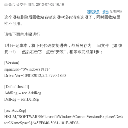
装
由
铁兵
提交于
周五, 2013-07-05 16:16
.NET
关
阅读更多
登录
发表评论
Framework
于
这个项被删除后回收站右键选项中没有清空选项了，同时回收站属
2.0
WIN7
性不可用。
删
除
请按下面的步骤进行
了
回
收
1.打开记事本，将下列代码复制进去，然后另存为 .inf文件（如 恢
站
复.inf），然后右击它，点击“安装”，稍等即完成第1步；
注
册
[Version]
表
signature="$Windows NT$"
项
645FF040-
DriverVer=10/01/2012,5.2.3790.1830
5081-
101B-
[DefaultInstall]
9F08-
AddReg = rec.AddReg
00AA002F954E
的
DelReg = rec.DelReg
恢
复
[rec.AddReg]
HKLM,"SOFTWARE\Microsoft\Windows\CurrentVersion\Explorer\Desk
top\NameSpace\{645FF040-5081-101B-9F08-