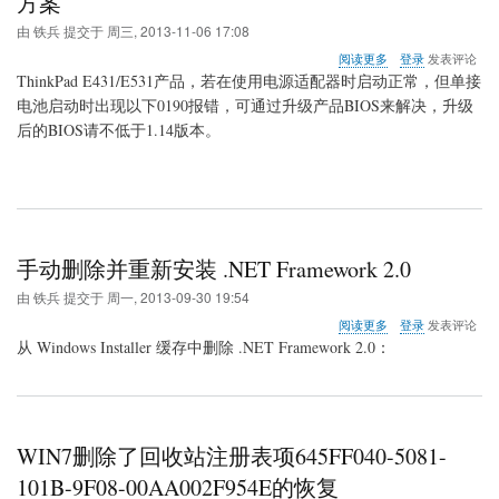
方案
方
由
铁兵
提交于
周三, 2013-11-06 17:08
法
关
阅读更多
登录
发表评论
于
ThinkPad E431/E531产品，若在使用电源适配器时启动正常，但单接
ThinkPad
电池启动时出现以下0190报错，可通过升级产品BIOS来解决，升级
E431&E531
后的BIOS请不低于1.14版本。
开
机
出
现
0190
报
错
手动删除并重新安装 .NET Framework 2.0
的
解
由
铁兵
提交于
周一, 2013-09-30 19:54
决
方
关
阅读更多
登录
发表评论
案
于
从 Windows Installer 缓存中删除 .NET Framework 2.0：
手
动
删
除
并
WIN7删除了回收站注册表项645FF040-5081-
重
新
101B-9F08-00AA002F954E的恢复
安