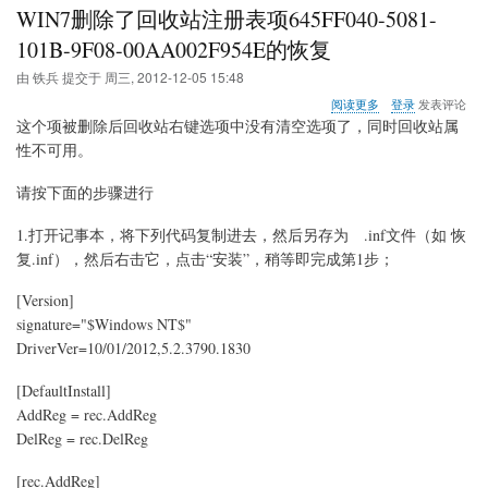
WIN7删除了回收站注册表项645FF040-5081-
Windows
Desktop
101B-9F08-00AA002F954E的恢复
由
铁兵
提交于
周三, 2012-12-05 15:48
关
阅读更多
登录
发表评论
于
这个项被删除后回收站右键选项中没有清空选项了，同时回收站属
WIN7
性不可用。
删
除
请按下面的步骤进行
了
回
收
1.打开记事本，将下列代码复制进去，然后另存为 .inf文件（如 恢
站
复.inf），然后右击它，点击“安装”，稍等即完成第1步；
注
册
[Version]
表
signature="$Windows NT$"
项
645FF040-
DriverVer=10/01/2012,5.2.3790.1830
5081-
101B-
[DefaultInstall]
9F08-
AddReg = rec.AddReg
00AA002F954E
的
DelReg = rec.DelReg
恢
复
[rec.AddReg]