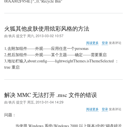
00AA002F954E}",,0,"Recycle Bin"
火狐其他皮肤使用炫彩风格的方法
由
铁兵
提交于
周六, 2013-03-02 10:57
关
阅读更多
登录
发表评论
于
1,去附加组件——外观——应用任意一个personas
火
2,然后加组件——外观——某个主题——确定——需要重启
狐
3,地址栏输入about:config——lightweightThemes.isThemeSelected ：
其
他
true 重启
皮
肤
使
用
炫
解决 MMC 无法打开 .msc 文件的错误
彩
风
由
铁兵
提交于
周五, 2013-01-04 14:29
格
关
阅读更多
登录
发表评论
的
于
问题：
方
解
法
决
当使用 Windows 系统(Windows 2000 以上版本)中的“磁盘碎片