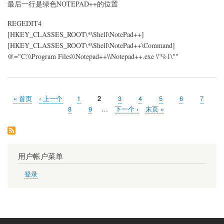
最后一行是绿色NOTEPAD++的位置
REGEDIT4
[HKEY_CLASSES_ROOT\*\Shell\NotePad++]
[HKEY_CLASSES_ROOT\*\Shell\NotePad++\Command]
@="C:\\Program Files\\Notepad++\\Notepad++.exe \"%1\""
首
« 首页
前
‹ 上一个
页
1
当
2
页
3
页
4
页
5
页
6
页
7
分
页
一
面
前
面
面
面
面
面
页
8
页
9
…
下
下一个 ›
末
末页 »
页
页
页
面
面
一
页
页
用户帐户菜单
登录