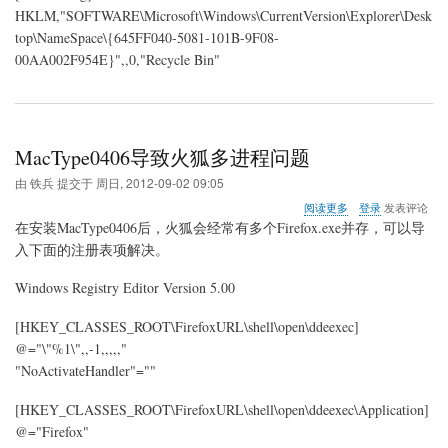
HKLM,"SOFTWARE\Microsoft\Windows\CurrentVersion\Explorer\Desk
top\NameSpace\{645FF040-5081-101B-9F08-
00AA002F954E}",,0,"Recycle Bin"
MacType0406导致火狐多进程问题
由
铁兵
提交于
周日, 2012-09-02 09:05
关
阅读更多
登录
发表评论
于
在安装MacType0406后，火狐会经常有多个Firefox.exe并存，可以导
MacType0406
入下面的注册表项解决。
导
致
Windows Registry Editor Version 5.00
火
狐
多
[HKEY_CLASSES_ROOT\FirefoxURL\shell\open\ddeexec]
进
@="\"%1\",,-1,,,,,"
程
"NoActivateHandler"=""
问
题
[HKEY_CLASSES_ROOT\FirefoxURL\shell\open\ddeexec\Application]
@="Firefox"