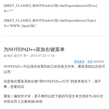
[HKEY_CLASSES_ROOT\FirefoxURL\shell\open\ddeexec\ifExec]
@="*"
[HKEY_CLASSES_ROOT\FirefoxURL\shell\open\ddeexec\Topic]
@="WWW_OpenURL"
为NOTEPAD++添加右键菜单
由
铁兵
提交于
周一, 2012-07-23 17:18
关
阅读更多
登录
发表评论
于
NOTEPAD++可以保存设置到自己的安装文件夹，重装系统以后也可
为
以用
NOTEPAD++添
加
但是每次重装系统右键“用NOTEPAD++打开”的菜单就没了，很不
右
键
爽，想要的话
菜
单
重装一遍软件才有，更不爽所以把下面的写进文本文档存为.REG文
件双击导入注册表就OK啦