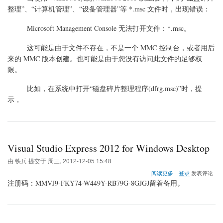
MMC
整理”、“计算机管理”、“设备管理器”等 *.msc 文件时，出现错误：
无
法
打
Microsoft Management Console 无法打开文件：*.msc。
开
.msc
这可能是由于文件不存在，不是一个 MMC 控制台，或者用后
文
来的 MMC 版本创建。也可能是由于您没有访问此文件的足够权
件
限。
的
错
误
比如，在系统中打开“磁盘碎片整理程序(dfrg.msc)”时，提
示，
Visual Studio Express 2012 for Windows Desktop
由
铁兵
提交于
周三, 2012-12-05 15:48
关
阅读更多
登录
发表评论
于
注册码：MMVJ9-FKY74-W449Y-RB79G-8GJGJ留着备用。
Visual
Studio
Express
2012
for