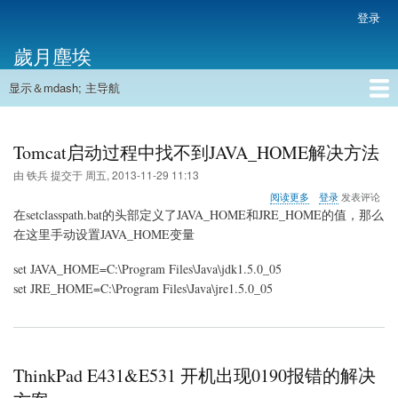
跳
登录
用
转
户
歲月塵埃
到
帐
主
户
显示＆mdash; 主导航
要
主
菜
内
导
容
首页
单
航
Tomcat启动过程中找不到JAVA_HOME解决方法
由
铁兵
提交于
周五, 2013-11-29 11:13
关
阅读更多
登录
发表评论
于
在setclasspath.bat的头部定义了
JAVA_HOME
和
JRE_HOME
的值，那么
Tomcat
在这里手动设置JAVA_HOME变量
启
动
set JAVA_HOME=C:\Program Files\Java\jdk1.5.0_05
过
程
set JRE_HOME=C:\Program Files\Java\jre1.5.0_05
中
找
不
到
JAVA_HOME
ThinkPad E431&E531 开机出现0190报错的解决
解
决